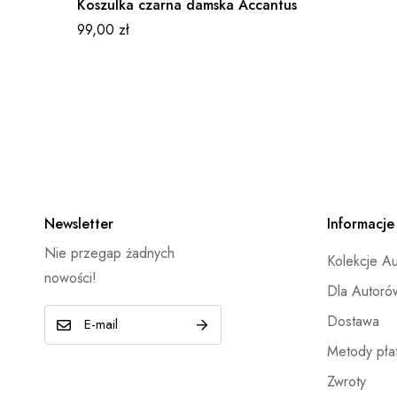
Koszulka czarna damska Accantus
99,00
zł
Newsletter
Informacje
Nie przegap żadnych
Kolekcje A
nowości!
Dla Autoró
E
Dostawa
-
Metody płat
m
Zwroty
a