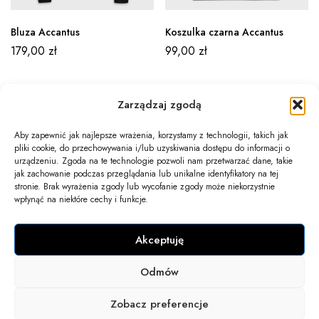
Bluza Accantus
Koszulka czarna Accantus
179,00
zł
99,00
zł
Zarządzaj zgodą
Aby zapewnić jak najlepsze wrażenia, korzystamy z technologii, takich jak
pliki cookie, do przechowywania i/lub uzyskiwania dostępu do informacji o
Newsletter
urządzeniu. Zgoda na te technologie pozwoli nam przetwarzać dane, takie
jak zachowanie podczas przeglądania lub unikalne identyfikatory na tej
Informacje
stronie. Brak wyrażenia zgody lub wycofanie zgody może niekorzystnie
wpłynąć na niektóre cechy i funkcje.
Twoje konto
Akceptuję
Kontakt
Odmów
COPYRIGHT 2025 © WSZELKIE PRAWA ZASTRZEŻONE.
Zobacz preferencje