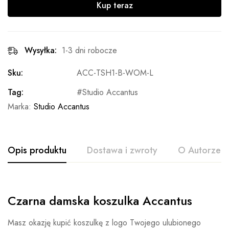
Kup teraz
Wysyłka:
1-3 dni robocze
Sku:
ACC-TSH1-B-WOM-L
Tag:
Studio Accantus
Marka:
Studio Accantus
Opis produktu
Dostawa i zwroty
O Autorze
Czarna damska koszulka Accantus
Masz okazję kupić koszulkę z logo Twojego ulubionego