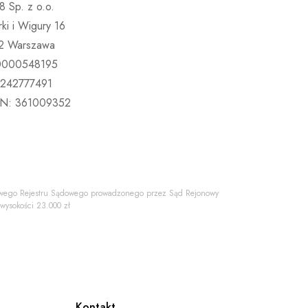
 Sp. z o.o.
rki i Wigury 16
2 Warszawa
0000548195
5242777491
N: 361009352
ajowego Rejestru Sądowego prowadzonego przez Sąd Rejonowy
ysokości 23.000 zł
Kontakt