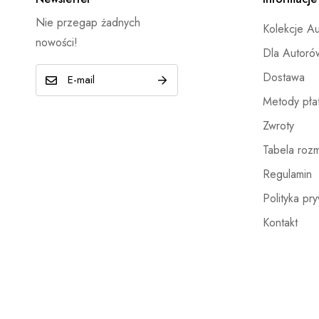
Nie przegap żadnych
Kolekcje A
nowości!
Dla Autoró
E
Dostawa
-
Metody płat
m
Zwroty
a
Tabela roz
i
l
Regulamin
*
Polityka pr
Kontakt