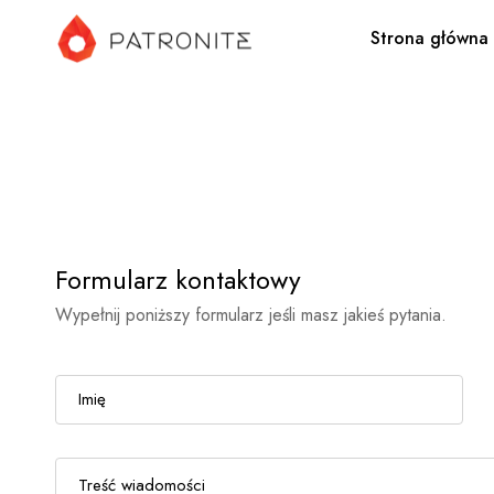
Strona główna
Formularz kontaktowy
Wypełnij poniższy formularz jeśli masz jakieś pytania.
I
m
i
T
ę