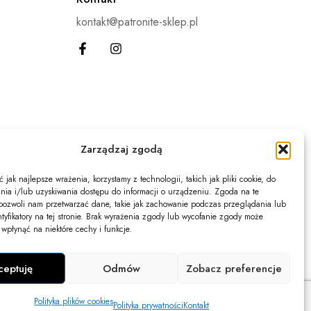
kontakt@patronite-sklep.pl
Zarządzaj zgodą
jak najlepsze wrażenia, korzystamy z technologii, takich jak pliki cookie, do
ia i/lub uzyskiwania dostępu do informacji o urządzeniu. Zgoda na te
pozwoli nam przetwarzać dane, takie jak zachowanie podczas przeglądania lub
ntyfikatory na tej stronie. Brak wyrażenia zgody lub wycofanie zgody może
 wpłynąć na niektóre cechy i funkcje.
ceptuję
Odmów
Zobacz preferencje
Polityka plików cookies
Polityka prywatności
Kontakt