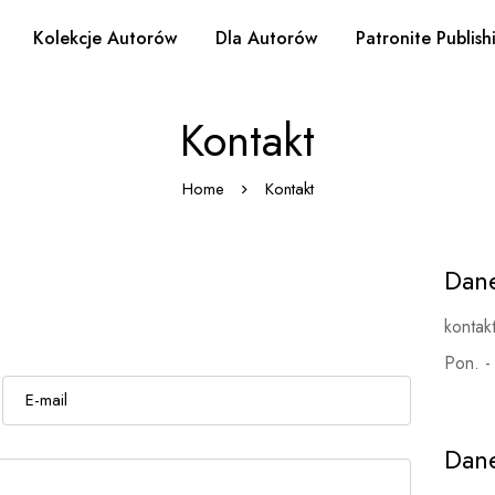
Kolekcje Autorów
Dla Autorów
Patronite Publish
Kontakt
Home
Kontakt
Dan
kontak
Pon. -
E
-
m
Dan
a