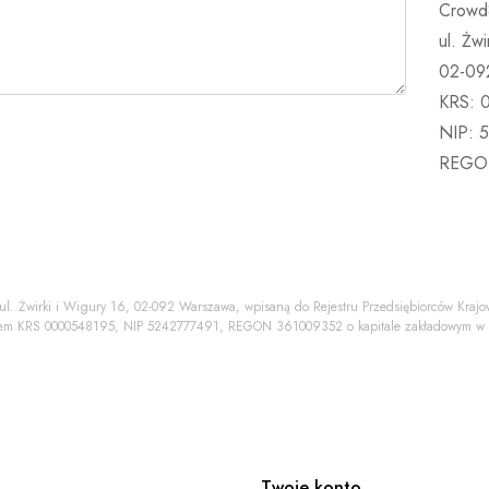
Crowd8
i
ul. Żwi
l
02-09
*
KRS: 
NIP: 
REGO
 ul. Żwirki i Wigury 16, 02-092 Warszawa, wpisaną do Rejestru Przedsiębiorców Kr
rem KRS 0000548195, NIP 5242777491, REGON 361009352 o kapitale zakładowym w w
Twoje konto