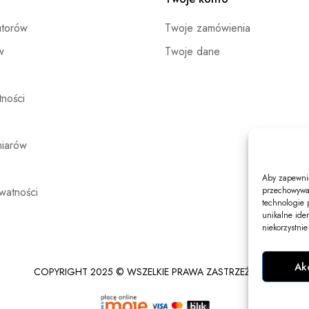
utorów
Twoje zamówienia
w
Twoje dane
ności
miarów
Aby zapewnić 
ywatności
przechowywan
technologie 
unikalne ide
niekorzystnie
Ak
COPYRIGHT 2025 © WSZELKIE PRAWA ZASTRZEŻONE.