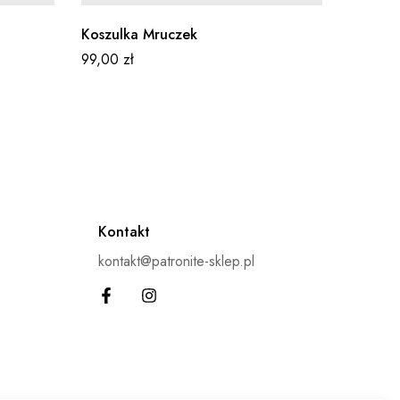
Koszulka Mruczek
Kubek S
dzionka
99,00
zł
49,00
z
Kontakt
kontakt@patronite-sklep.pl