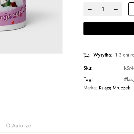
Wysyłka:
1-3 dni 
Sku:
KSM
Tag:
ksi
Marka:
Książę Mruczek
O Autorze