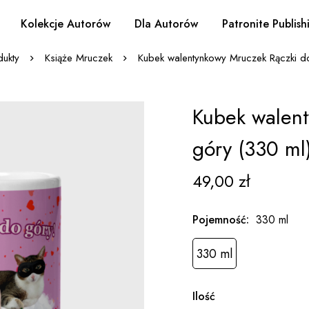
Kolekcje Autorów
Dla Autorów
Patronite Publish
dukty
Książe Mruczek
Kubek walentynkowy Mruczek Rączki d
Kubek walen
góry (330 ml
49,00
zł
Pojemność
:
330 ml
330 ml
Ilość