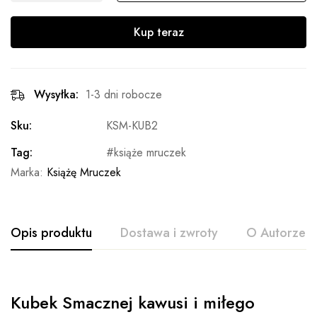
Kup teraz
Wysyłka:
1-3 dni robocze
Sku:
KSM-KUB2
Tag:
książe mruczek
Marka:
Książę Mruczek
Opis produktu
Dostawa i zwroty
O Autorze
Kubek Smacznej kawusi i miłego