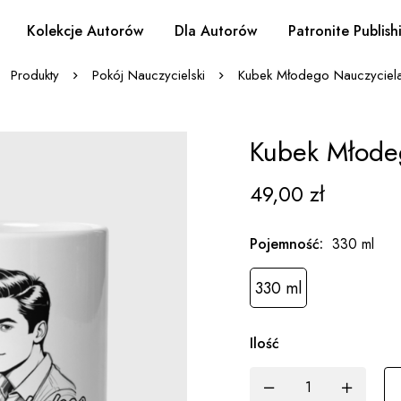
Kolekcje Autorów
Dla Autorów
Patronite Publish
Produkty
Pokój Nauczycielski
Kubek Młodego Nauczyciela
Kubek Młode
49,00
zł
Pojemność
:
330 ml
330 ml
Ilość