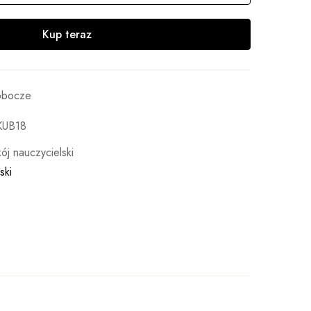
Kup teraz
robocze
KUB18
ój nauczycielski
ski