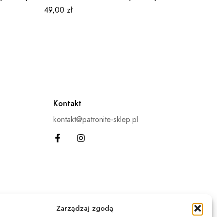
Nauczan
49,00
zł
49,00
z
Kontakt
kontakt@patronite-sklep.pl
Zarządzaj zgodą