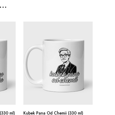
..
(330 ml)
Kubek Pana Od Chemii (330 ml)
Kubek N