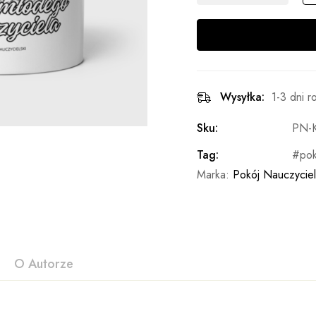
Wysyłka:
1-3 dni 
Sku:
PN-
Tag:
pok
Marka:
Pokój Nauczyciel
O Autorze