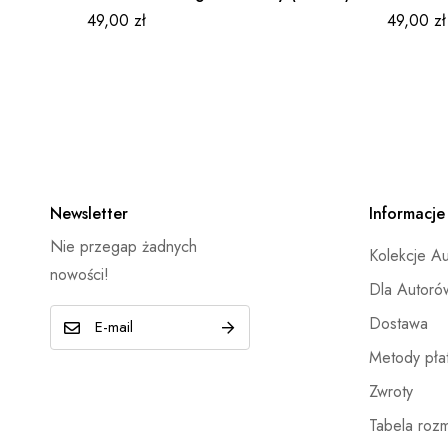
49,00
zł
49,00
zł
Newsletter
Informacje
Nie przegap żadnych
Kolekcje A
nowości!
Dla Autoró
E
Dostawa
-
Metody płat
m
Zwroty
a
Tabela roz
i