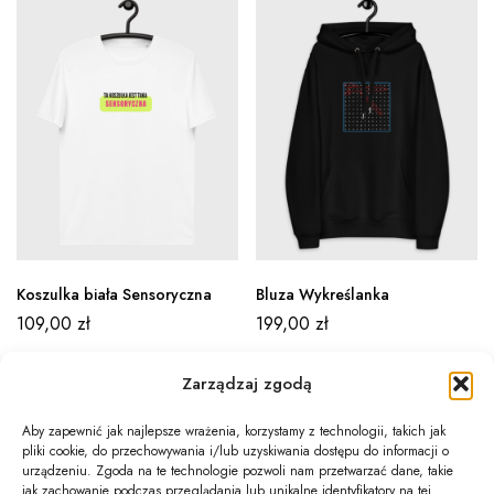
Koszulka biała Sensoryczna
Bluza Wykreślanka
109,00
zł
199,00
zł
Zarządzaj zgodą
Aby zapewnić jak najlepsze wrażenia, korzystamy z technologii, takich jak
pliki cookie, do przechowywania i/lub uzyskiwania dostępu do informacji o
Newsletter
urządzeniu. Zgoda na te technologie pozwoli nam przetwarzać dane, takie
jak zachowanie podczas przeglądania lub unikalne identyfikatory na tej