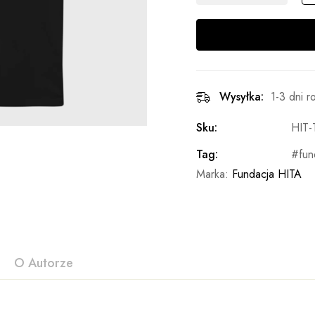
Wysyłka:
1-3 dni 
Sku:
HIT-
Tag:
fun
Marka:
Fundacja HITA
O Autorze