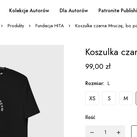
Kolekcje Autorów
Dla Autorów
Patronite Publish
Produkty
Fundacja HITA
Koszulka czarna Mruczę, bo 
Koszulka cz
99,00
zł
Rozmiar
:
L
XS
S
M
Ilość