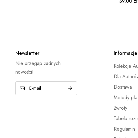
39,00
zł
Newsletter
Informacje
Nie przegap żadnych
Kolekcje A
nowości!
Dla Autoró
E
Dostawa
-
Metody płat
m
Zwroty
a
Tabela roz
i
l
Regulamin
*