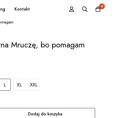
0
ing
Kontakt
pomagam
arna Mruczę, bo pomagam
L
XL
XXL
Dodaj do koszyka