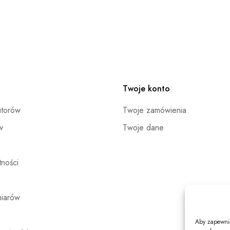
Twoje konto
utorów
Twoje zamówienia
w
Twoje dane
ności
miarów
Aby zapewnić 