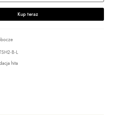
Kup teraz
robocze
TSH2-B-L
dacja hita