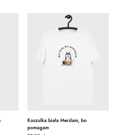
m
Koszulka biała Merdam, bo
Kubek 
pomagam
ml)