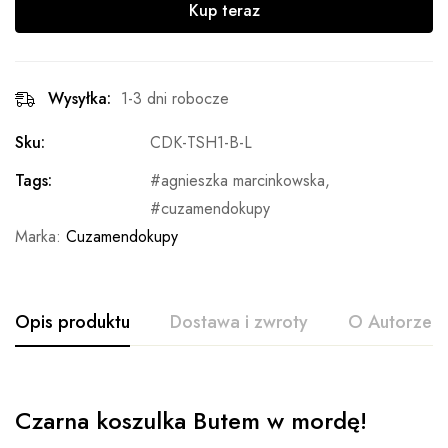
Kup teraz
Wysyłka:
1-3 dni robocze
Sku:
CDK-TSH1-B-L
Tags:
agnieszka marcinkowska
,
cuzamendokupy
Marka:
Cuzamendokupy
Opis produktu
Dostawa i zwroty
O Autorze
Czarna koszulka Butem w mordę!