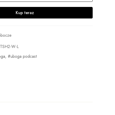
Kup teraz
robocze
-TSH2-W-L
oga
,
uboga podcast