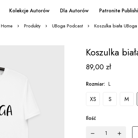
Kolekcje Autorów
Dla Autorów
Patronite Publish
Home
Produkty
UBoga Podcast
Koszulka biała UBoga
Koszulka bia
89,00
zł
Rozmiar
:
L
XS
S
M
Ilość