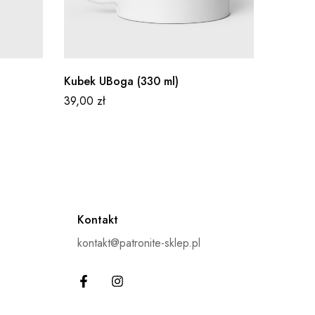
Kubek UBoga (330 ml)
Koszulk
39,00
zł
89,00
z
Kontakt
kontakt@patronite-sklep.pl