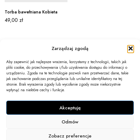
Torba bawełniana Kobieta
49,00
zł
Zarządzaj zgodą
Aby zapewnić jak najlepsze wrażenia, korzystamy z technologii, takich jak
pliki cookie, do przechowywania i/lub uzyskiwania dostępu do informacji o
Newsletter
urządzeniu. Zgoda na te technologie pozwoli nam przetwarzać dane, takie
jak zachowanie podczas przeglądania lub unikalne identyfikatory na tej
Informacje
stronie. Brak wyrażenia zgody lub wycofanie zgody może niekorzystnie
wpłynąć na niektóre cechy i funkcje.
Twoje konto
Akceptuję
Kontakt
Odmów
COPYRIGHT 2025 © WSZELKIE PRAWA ZASTRZEŻONE.
Zobacz preferencje