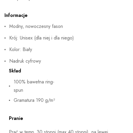
Informacje
Modny, nowoczesny fason
Krój: Unisex (dla niej i dla niego)
Kolor: Biały
Nadruk cyfrowy
Skład
100% bawełna ring-
spun
Gramatura 190 g/m²
Pranie
Prać w temp. 30 stopni (max 40 stopni), na lewej