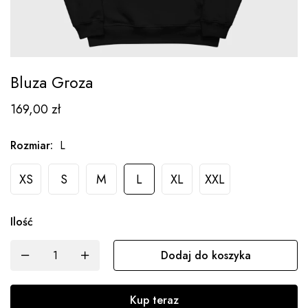
Bluza Groza
169,00
zł
Rozmiar
:
L
XS
S
M
L
XL
XXL
Ilość
Dodaj do koszyka
Kup teraz