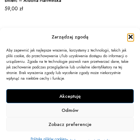
śmierć – Aldona Hartwińska
59,00
zł
Zarządzaj zgodą
Aby zapewnić jak najlepsze wrażenia, korzystamy z technologii, takich jak
pliki cookie, do przechowywania i/lub uzyskiwania dostępu do informacji o
Newsletter
urządzeniu. Zgoda na te technologie pozwoli nam przetwarzać dane, takie
jak zachowanie podczas przeglądania lub unikalne identyfikatory na tej
Informacje
stronie. Brak wyrażenia zgody lub wycofanie zgody może niekorzystnie
wpłynąć na niektóre cechy i funkcje.
Twoje konto
Akceptuję
Kontakt
Odmów
COPYRIGHT 2025 © WSZELKIE PRAWA ZASTRZEŻONE.
Zobacz preferencje
Polityka plików cookies