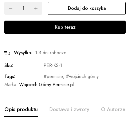
Dodaj do koszyka
Kup teraz
Wysyłka:
1-3 dni robocze
Sku:
PER-KS-1
Tags:
permisie
,
wojciech górny
Marka:
Wojciech Górny Permisie.pl
Opis produktu
Dostawa i zwroty
O Autorze