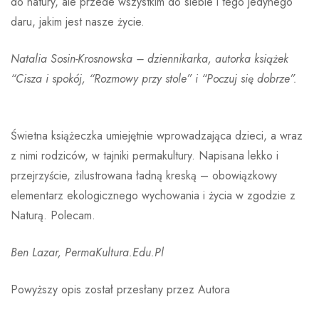
do natury, ale przede wszystkim do siebie i tego jedynego
daru, jakim jest nasze życie.
Natalia Sosin-Krosnowska – dziennikarka, autorka książek
“Cisza i spokój, “Rozmowy przy stole” i “Poczuj się dobrze”.
Świetna książeczka umiejętnie wprowadzająca dzieci, a wraz
z nimi rodziców, w tajniki permakultury. Napisana lekko i
przejrzyście, zilustrowana ładną kreską – obowiązkowy
elementarz ekologicznego wychowania i życia w zgodzie z
Naturą. Polecam.
Ben Lazar, PermaKultura.Edu.Pl
Powyższy opis został przesłany przez Autora