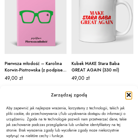
Pierwsza młodość – Karolina
Kubek MAKE Stara Baba
Korwin-Piotrowska (z podpisem
GREAT AGAIN (330 ml)
Autorki)
49,00
zł
49,00
zł
Zarządzaj zgodą
Aby zapewnić jak najlepsze wrażenia, korzystamy z technologii, takich jak
pliki cookie, do przechowywania i/lub uzyskiwania dostępu do informacji o
Newsletter
urządzeniu. Zgoda na te technologie pozwoli nam przetwarzać dane, takie
jak zachowanie podczas przeglądania lub unikalne identyfikatory na tej
Informacje
stronie. Brak wyrażenia zgody lub wycofanie zgody może niekorzystnie
wpłynąć na niektóre cechy i funkcje.