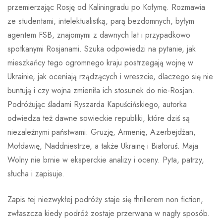
przemierzając Rosję od Kaliningradu po Kołymę. Rozmawia
ze studentami, intelektualistką, parą bezdomnych, byłym
agentem FSB, znajomymi z dawnych lat i przypadkowo
spotkanymi Rosjanami. Szuka odpowiedzi na pytanie, jak
mieszkańcy tego ogromnego kraju postrzegają wojnę w
Ukrainie, jak oceniają rządzących i wreszcie, dlaczego się nie
buntują i czy wojna zmieniła ich stosunek do nie-Rosjan.
Podróżując śladami Ryszarda Kapuścińskiego, autorka
odwiedza też dawne sowieckie republiki, które dziś są
niezależnymi państwami: Gruzję, Armenię, Azerbejdżan,
Mołdawię, Naddniestrze, a także Ukrainę i Białoruś. Maja
Wolny nie brnie w eksperckie analizy i oceny. Pyta, patrzy,
słucha i zapisuje.
Zapis tej niezwykłej podróży staje się thrillerem non fiction,
zwłaszcza kiedy podróż zostaje przerwana w nagły sposób.