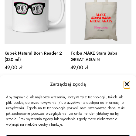
Kubek Natural Born Reader 2
Torba MAKE Stara Baba
(330 ml)
GREAT AGAIN
49,00
zł
49,00
zł
Zarządzaj zgodą
Aby zapewnić jak najlepsze wrażenia, korzystamy z technologii, takich jak
pliki cookie, do przechowywania i/lub uzyskiwania dostępu do informacji o
Newsletter
urządzeniu. Zgoda na te technologie pozwoli nam przetwarzać dane, takie
jak zachowanie podczas przeglądania lub unikalne identyfikatory na tej
Informacje
stronie. Brak wyrażenia zgody lub wycofanie zgody może niekorzystnie
wpłynąć na niektóre cechy i funkcje.
Twoje konto