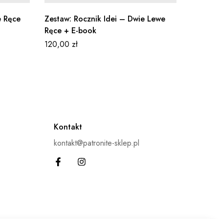
e Ręce
Zestaw: Rocznik Idei – Dwie Lewe
Kubek D
Ręce + E-book
39,00
z
120,00
zł
Kontakt
kontakt@patronite-sklep.pl