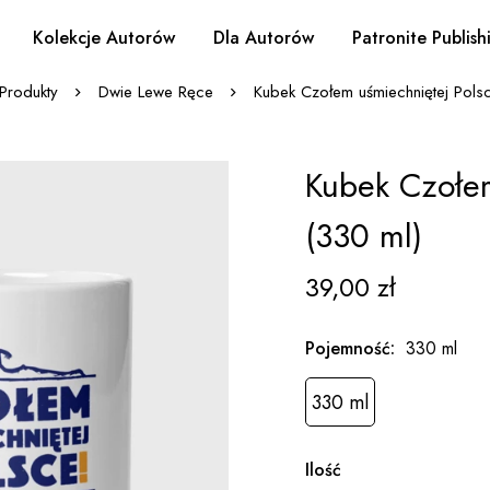
Kolekcje Autorów
Dla Autorów
Patronite Publish
Produkty
Dwie Lewe Ręce
Kubek Czołem uśmiechniętej Pols
Kubek Czołem
(330 ml)
39,00
zł
Pojemność
:
330 ml
330 ml
Ilość