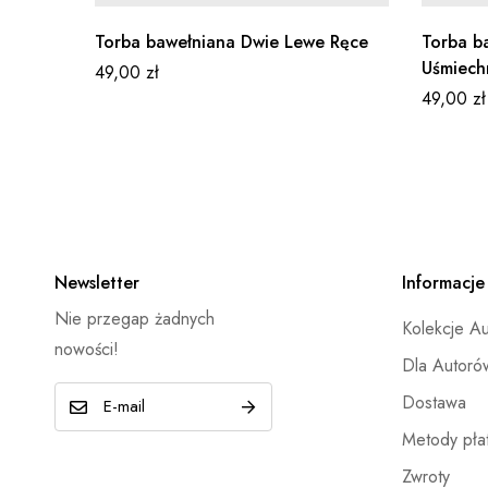
Torba bawełniana Dwie Lewe Ręce
Torba b
Uśmiechn
49,00
zł
49,00
zł
Newsletter
Informacje
Nie przegap żadnych
Kolekcje A
nowości!
Dla Autoró
E
Dostawa
-
Metody płat
m
Zwroty
a