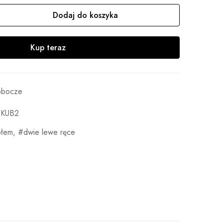
Dodaj do koszyka
Kup teraz
robocze
-KUB2
ołem
,
dwie lewe ręce