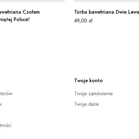
awełniana Czołem
Torba bawełniana Dwie Lew
iętej Polsce!
49,00
zł
Twoje konto
utorów
Twoje zamówienia
w
Twoje dane
ności