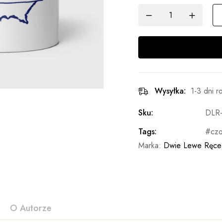
Wysyłka:
1-3 dni 
Sku:
DLR
Tags:
cz
Marka:
Dwie Lewe Ręce
O Autorze