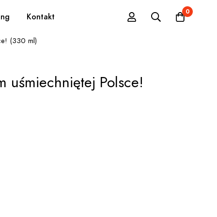
0
ing
Kontakt
ce! (330 ml)
 uśmiechniętej Polsce!