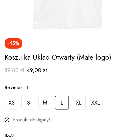
-45%
Koszulka Układ Otwarty (Małe logo)
89,00
zł
49,00
zł
Rozmiar
:
L
XS
S
M
L
XL
XXL
Produkt dostępny!
Ilość