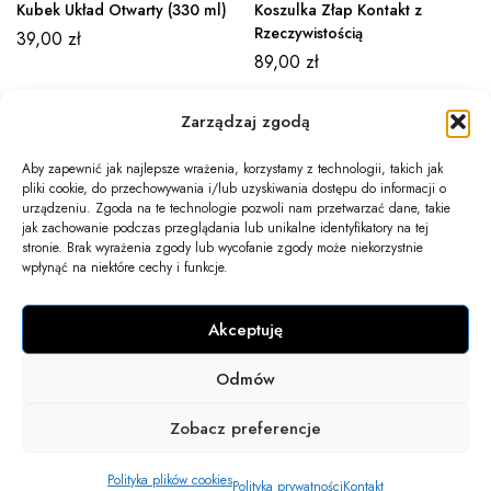
Kubek Układ Otwarty (330 ml)
Koszulka Złap Kontakt z
Rzeczywistością
39,00
zł
89,00
zł
Zarządzaj zgodą
Aby zapewnić jak najlepsze wrażenia, korzystamy z technologii, takich jak
pliki cookie, do przechowywania i/lub uzyskiwania dostępu do informacji o
Newsletter
urządzeniu. Zgoda na te technologie pozwoli nam przetwarzać dane, takie
jak zachowanie podczas przeglądania lub unikalne identyfikatory na tej
Informacje
stronie. Brak wyrażenia zgody lub wycofanie zgody może niekorzystnie
wpłynąć na niektóre cechy i funkcje.
Twoje konto
Akceptuję
Kontakt
Odmów
COPYRIGHT 2025 © WSZELKIE PRAWA ZASTRZEŻONE.
Zobacz preferencje
Polityka plików cookies
Polityka prywatności
Kontakt