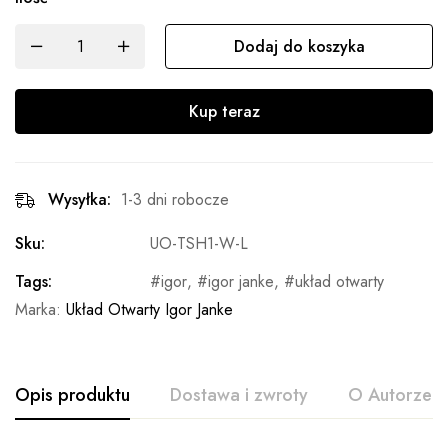
Dodaj do koszyka
Kup teraz
Wysyłka:
1-3 dni robocze
Sku:
UO-TSH1-W-L
Tags:
igor
,
igor janke
,
układ otwarty
Marka:
Układ Otwarty Igor Janke
Opis produktu
Dostawa i zwroty
O Autorze