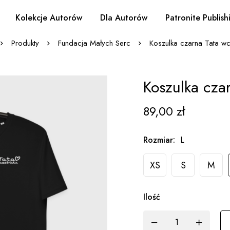
Kolekcje Autorów
Dla Autorów
Patronite Publish
Produkty
Fundacja Małych Serc
Koszulka czarna Tata wc
Koszulka cza
89,00
zł
Rozmiar
:
L
XS
S
M
Ilość