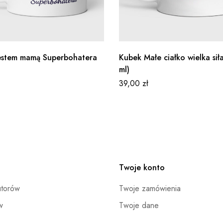
estem mamą Superbohatera
Kubek Małe ciałko wielka sił
ml)
39,00
zł
Twoje konto
utorów
Twoje zamówienia
w
Twoje dane