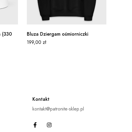
a (330
Bluza Dziergam ośmiorniczki
Kubek T
199,00
zł
39,00
z
Kontakt
kontakt@patronite-sklep.pl