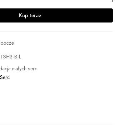
Kup teraz
robocze
TSH3-B-L
dacja małych serc
 Serc