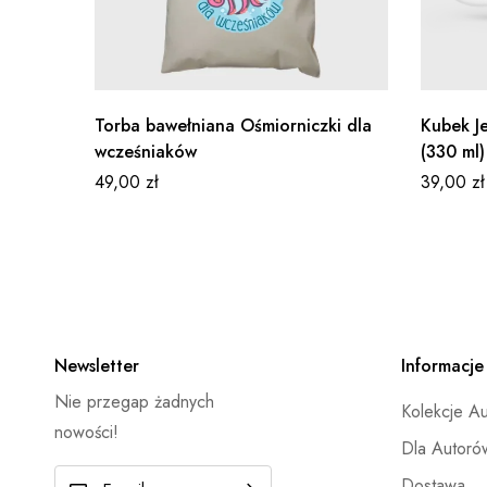
Torba bawełniana Ośmiorniczki dla
Kubek J
wcześniaków
(330 ml)
49,00
zł
39,00
zł
Newsletter
Informacje
Nie przegap żadnych
Kolekcje A
nowości!
Dla Autoró
E
Dostawa