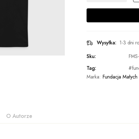
Wysyłka:
1-3 dni 
Sku:
FMS-
Tag:
fun
Marka:
Fundacja Małych
O Autorze