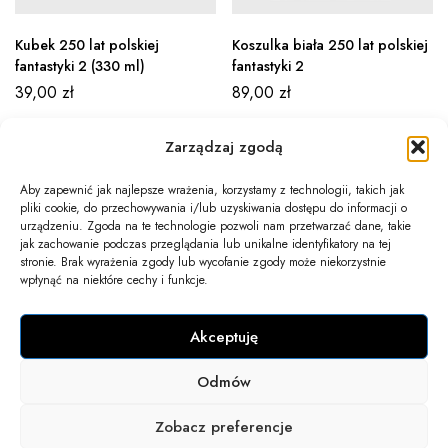
Kubek 250 lat polskiej
Koszulka biała 250 lat polskiej
fantastyki 2 (330 ml)
fantastyki 2
39,00
zł
89,00
zł
Zarządzaj zgodą
Aby zapewnić jak najlepsze wrażenia, korzystamy z technologii, takich jak
pliki cookie, do przechowywania i/lub uzyskiwania dostępu do informacji o
Newsletter
urządzeniu. Zgoda na te technologie pozwoli nam przetwarzać dane, takie
jak zachowanie podczas przeglądania lub unikalne identyfikatory na tej
Informacje
stronie. Brak wyrażenia zgody lub wycofanie zgody może niekorzystnie
wpłynąć na niektóre cechy i funkcje.
Twoje konto
Akceptuję
Kontakt
Odmów
COPYRIGHT 2025 © WSZELKIE PRAWA ZASTRZEŻONE.
Zobacz preferencje