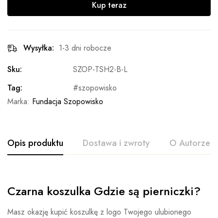
Kup teraz
Wysyłka:
1-3 dni robocze
Sku:
SZOP-TSH2-B-L
Tag:
szopowisko
Marka:
Fundacja Szopowisko
Opis produktu
Dostawa i zwroty
O Autorze
Czarna koszulka Gdzie są pierniczki?
Masz okazję kupić koszulkę z logo Twojego ulubionego