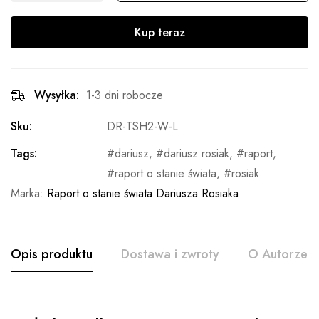
Kup teraz
Wysyłka:
1-3 dni robocze
Sku:
DR-TSH2-W-L
Tags:
dariusz
,
dariusz rosiak
,
raport
,
raport o stanie świata
,
rosiak
Marka:
Raport o stanie świata Dariusza Rosiaka
Opis produktu
Dostawa i zwroty
O Autorze