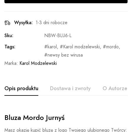
Wysyłka:
1-3 dni robocze
Sku:
NBW-BLU6-L
Tags:
karol
,
Karol modzelewski
,
mordo
,
newsy bez wirusa
Marka:
Karol Modzelewski
Opis produktu
Dostawa i zwroty
O Autorze
Bluza Mordo Jurnyś
Masz okazję kupić bluzę z logo Twojego ulubionego Twórcy: