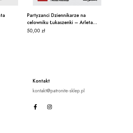
ata
Partyzanci Dziennikarze na
Koszulk
celowniku Łukaszenki – Arleta
119,00
Bojke, Michał Potocki. (Książka z
50,00
zł
autografem Arlety)
Kontakt
kontakt@patronite-sklep.pl