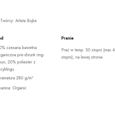
Twórcy: Arleta Bojke
ad
Pranie
0% czesana bawełna
Prać w temp. 30 stopni (max 
rganiczna pre-shrunk ring-
stopni), na lewej stronie.
pun, 20% poliester z
ecyklingu
ramatura 280 g/m²
kanina: Organic