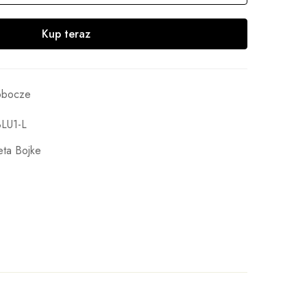
Kup teraz
robocze
LU1-L
eta Bojke