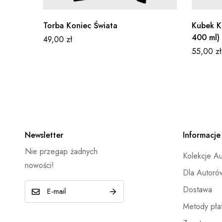
Torba Koniec Świata
Kubek Ko
400 ml)
49,00
zł
55,00
zł
Newsletter
Informacje
Nie przegap żadnych
Kolekcje A
nowości!
Dla Autoró
E
Dostawa
-
Metody płat
m