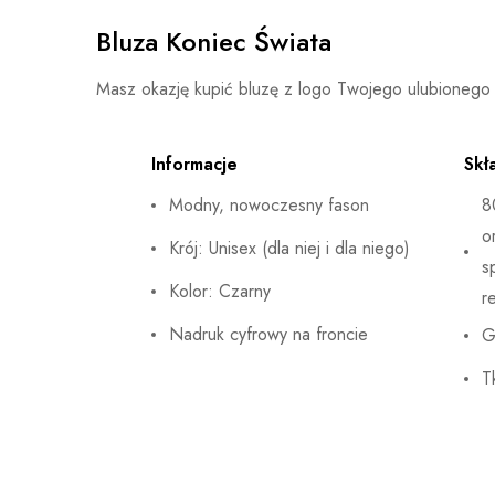
Bluza Koniec Świata
Masz okazję kupić bluzę z logo Twojego ulubionego 
Informacje
Skł
Modny, nowoczesny fason
8
o
Krój: Unisex (dla niej i dla niego)
s
Kolor: Czarny
r
Nadruk cyfrowy na froncie
G
T