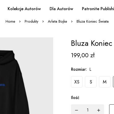
Kolekcje Autorów
Dla Autorów
Patronite Publish
Home
Produkty
Arleta Bojke
Bluza Koniec Świata
Bluza Koniec
199,00
zł
Rozmiar
:
L
XS
S
M
Ilość