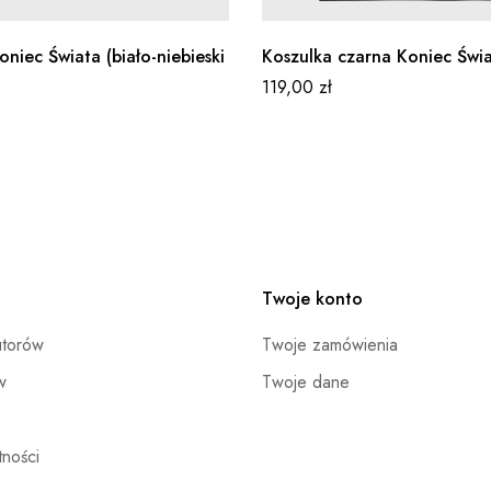
niec Świata (biało-niebieski
Koszulka czarna Koniec Świ
119,00
zł
Twoje konto
utorów
Twoje zamówienia
w
Twoje dane
ności