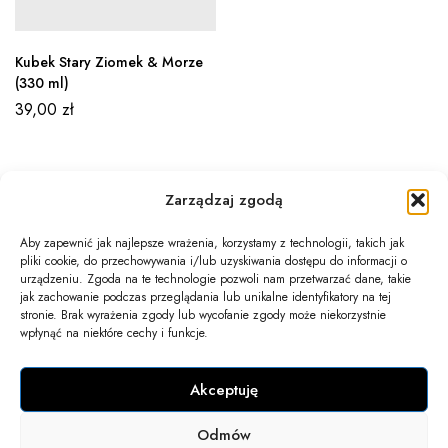
Kubek Stary Ziomek & Morze
(330 ml)
39,00
zł
Zarządzaj zgodą
Aby zapewnić jak najlepsze wrażenia, korzystamy z technologii, takich jak
pliki cookie, do przechowywania i/lub uzyskiwania dostępu do informacji o
Newsletter
urządzeniu. Zgoda na te technologie pozwoli nam przetwarzać dane, takie
jak zachowanie podczas przeglądania lub unikalne identyfikatory na tej
Informacje
stronie. Brak wyrażenia zgody lub wycofanie zgody może niekorzystnie
wpłynąć na niektóre cechy i funkcje.
Twoje konto
Akceptuję
Kontakt
Odmów