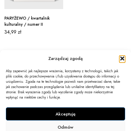
PARYŻEWO / kwartalnik
kulturalny / numer II
34,99
zł
Zarządzaj zgodą
Aby zapewnić jak najlepsze wrażenia, korzystamy z technologii, takich jak
pliki cookie, do przechowywania i/lub uzyskiwania dostępu do informacji o
Newsletter
urządzeniu. Zgoda na te technologie pozwoli nam przetwarzać dane, takie
jak zachowanie podczas przeglądania lub unikalne identyfikatory na tej
Informacje
stronie. Brak wyrażenia zgody lub wycofanie zgody może niekorzystnie
wpłynąć na niektóre cechy i funkcje.
Twoje konto
Akceptuję
Kontakt
Odmów