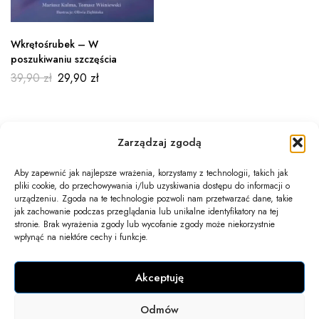
Wkrętośrubek – W
poszukiwaniu szczęścia
39,90
zł
29,90
zł
Zarządzaj zgodą
Aby zapewnić jak najlepsze wrażenia, korzystamy z technologii, takich jak
pliki cookie, do przechowywania i/lub uzyskiwania dostępu do informacji o
Newsletter
urządzeniu. Zgoda na te technologie pozwoli nam przetwarzać dane, takie
jak zachowanie podczas przeglądania lub unikalne identyfikatory na tej
Informacje
stronie. Brak wyrażenia zgody lub wycofanie zgody może niekorzystnie
wpłynąć na niektóre cechy i funkcje.
Twoje konto
Akceptuję
Kontakt
Odmów